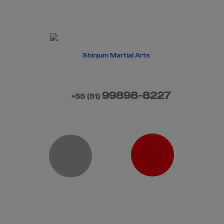
99898-8227
+55
(51)
/
Eventos
/
Sem classificação
/