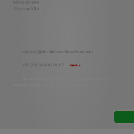
Mapa do site
Área restrita
contato@
shimjunmartialarts.com.br
+55
(51)
99898-8227
mais ▼
Rua Cel Mario Antunes da Veiga, 324, Santa
Isabel (Viamão/RS)
•
CEP:
94490
-
150