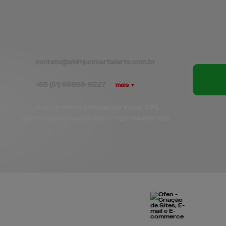
contato@
shimjunmartialarts.com.br
+55
(51)
99898-8227
mais ▼
Rua Cel Mario Antunes da Veiga, 324,
Santa Isabel (Viamão/RS)
•
CEP:
94490
-
150