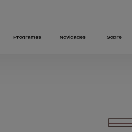
Programas
Novidades
Sobre
Educação
Eventos
Histórias
jun Martial 
Arts Ag