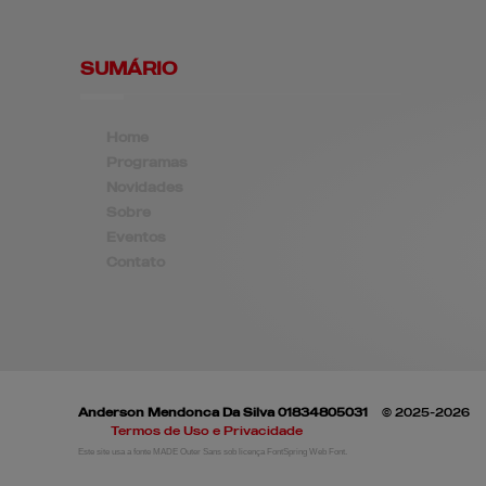
SUMÁRIO
Home
Programas
Novidades
Sobre
Eventos
Contato
Anderson Mendonca Da Silva 01834805031
© 2025-2026
Termos de Uso e Privacidade
Este site usa a fonte MADE Outer Sans sob licença FontSpring Web Font.