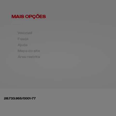
MAIS OPÇÕES
Webmail
Feeds
Ajuda
Mapa do site
Área restrita
28.733.955/0001-77