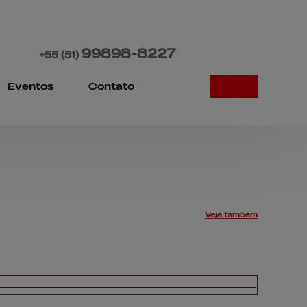
99898-8227
+55
(51)
Eventos
Contato
osto de 2026
Veja também
Novidades
Eventos
Central de
ajuda
Mapa do site
Programas
Contato